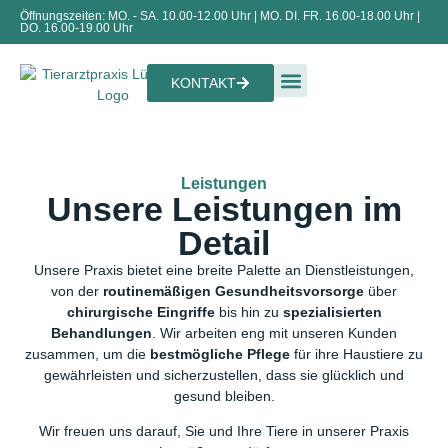
Öffnungszeiten: MO. - SA. 10.00-12.00 Uhr | MO. DI. FR. 16.00-18.00 Uhr |
DO. 16.00-19.00 Uhr
KONTAKT
Praxis & Team
Leistungen
Unsere Leistungen im
Detail
Unsere Praxis bietet eine breite Palette an Dienstleistungen,
von der
routinemäßigen Gesundheitsvorsorge
über
chirurgische Eingriffe
bis hin zu
spezialisierten
Behandlungen
. Wir arbeiten eng mit unseren Kunden
zusammen, um die
bestmögliche Pflege
für ihre Haustiere zu
gewährleisten und sicherzustellen, dass sie glücklich und
gesund bleiben.
Wir freuen uns darauf, Sie und Ihre Tiere in unserer Praxis