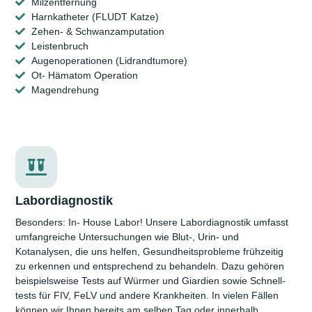
Milzentfernung
Harnkatheter (FLUDT Katze)
Zehen- & Schwanzamputation
Leistenbruch
Augenoperationen (Lidrandtumore)
Ot- Hämatom Operation
Magendrehung
Labordiagnostik
Besonders: In- House Labor! Unsere Labor­diagnostik umfasst
umfang­reiche Unter­suchungen wie Blut-, Urin- und
Kotanalysen, die uns helfen, Gesund­heits­probleme frühzeitig
zu erkennen und entsprechend zu behandeln. Dazu gehören
beispiels­weise Tests auf Würmer und Giardien sowie Schnell­
tests für FIV, FeLV und andere Krank­heiten. In vielen Fällen
können wir Ihnen bereits am selben Tag oder innerhalb