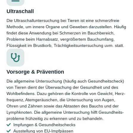
Ultraschall
Die Ultraschall­untersuchung bei Tieren ist eine schmerz­freie
Methode, um innere Organe und Geweben darzu­stellen. Häufig
findet diese Anwendung bei Schmerzen im Bauch­bereich,
Probleme beim Harn­absatz, vergrößertem Bauch­umfang,
Flüssig­keit im Brustkorb, Trächtigkeits­untersuchung uvm. statt.
Vorsorge & Prävention​
Die allgemeine Unter­suchung (häufig auch Gesund­heitscheck)
von Tieren dient der Über­wachung der Gesund­heit und des
Wohl­befindens. Dazu gehören die Kontrolle von Gewicht, Herz­
frequenz, Atem­geräuschen, die Unter­suchung von Augen,
Ohren und Zähnen sowie das Abtasten des Bauchs und der
Lymphknoten. Die allgemeine Unter­suchung hilft Gesundheits­
probleme früh­zeitig zu erkennen und zu behandeln.
Impfungen & Gesundheitschecks
Ausstellung von EU-Impfpässen